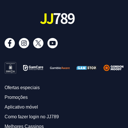
Ofertas especiais
Promoções
Aplicativo móvel
Como fazer login no JJ789
Melhores Cassinos