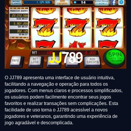
O JJ789 apresenta uma interface de usuário intuitiva,
facilitando a navegação e operação para todos os
jogadores. Com menus claros e processos simplificados,
os usuários podem facilmente encontrar seus jogos
favoritos e realizar transações sem complicações. Esta
facilidade de uso torna o JJ789 acessível a novos
jogadores e veteranos, garantindo uma experiência de
jogo agradável e descomplicada.