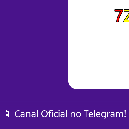
📱 Canal Oficial no Telegram!