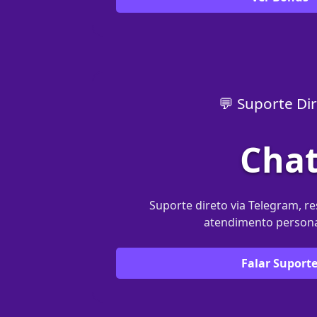
💬 Suporte Di
Cha
Suporte direto via Telegram, r
atendimento persona
Falar Suport