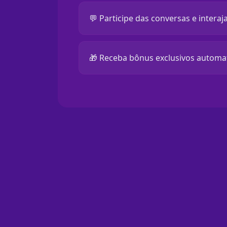
💬 Participe das conversas e interaj
🎁 Receba bônus exclusivos autom