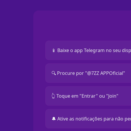
📱 Baixe o app Telegram no seu disp
🔍 Procure por "@7ZZ APPOficial"
👆 Toque em "Entrar" ou "Join"
🔔 Ative as notificações para não p