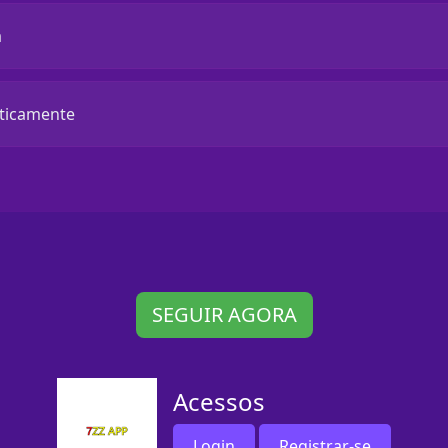
a
aticamente
SEGUIR AGORA
Acessos
Login
Registrar-se