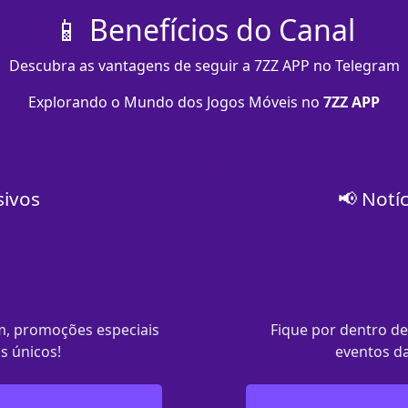
📱 Benefícios do Canal
Descubra as vantagens de seguir a 7ZZ APP no Telegram
Explorando o Mundo dos Jogos Móveis no
7ZZ APP
sivos
📢 Notí
m, promoções especiais
Fique por dentro d
s únicos!
eventos d