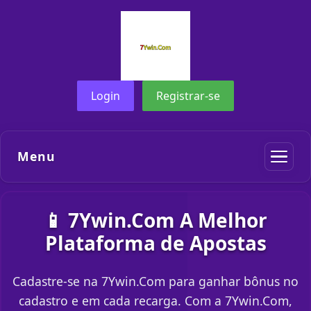
Login
Registrar-se
Menu
📱 7Ywin.Com A Melhor
Plataforma de Apostas
Cadastre-se na 7Ywin.Com para ganhar bônus no
cadastro e em cada recarga. Com a 7Ywin.Com,