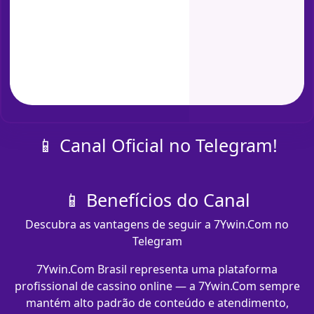
📱 Canal Oficial no Telegram!
📱 Benefícios do Canal
Descubra as vantagens de seguir a 7Ywin.Com no
Telegram
7Ywin.Com Brasil representa uma plataforma
profissional de cassino online — a 7Ywin.Com sempre
mantém alto padrão de conteúdo e atendimento,