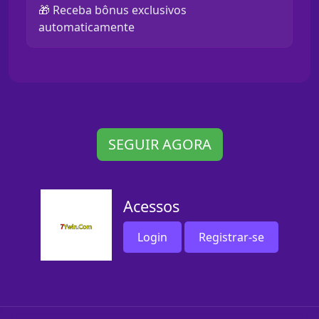
🎁 Receba bônus exclusivos
automaticamente
SEGUIR AGORA
Acessos
Login
Registrar-se