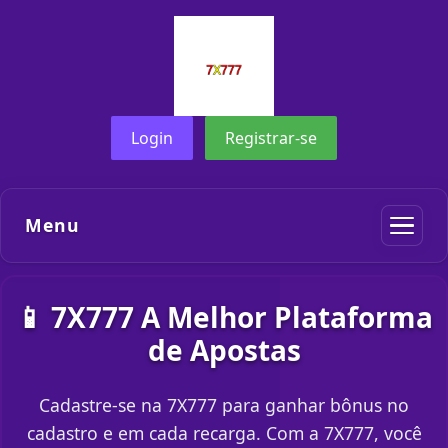
Login
Registrar-se
Menu
📱 7X777 A Melhor Plataforma
de Apostas
Cadastre-se na 7X777 para ganhar bônus no
cadastro e em cada recarga. Com a 7X777, você