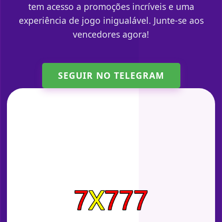
tem acesso a promoções incríveis e uma
experiência de jogo inigualável. Junte-se aos
vencedores agora!
SEGUIR NO TELEGRAM