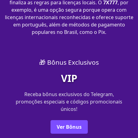
finaliza as regras para licenças locais. O
7X777
, por
exemplo, é uma opção segura porque opera com
licenças internacionais reconhecidas e oferece suporte
em português, além de métodos de pagamento
populares no Brasil, como o Pix.
🎁 Bônus Exclusivos
VIP
Receba bônus exclusivos do Telegram,
promoções especiais e códigos promocionais
únicos!
Ver Bônus