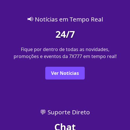
📢 Notícias em Tempo Real
24/7
Fique por dentro de todas as novidades,
promoções e eventos da 7X777 em tempo real!
Ver Notícias
💬 Suporte Direto
Chat