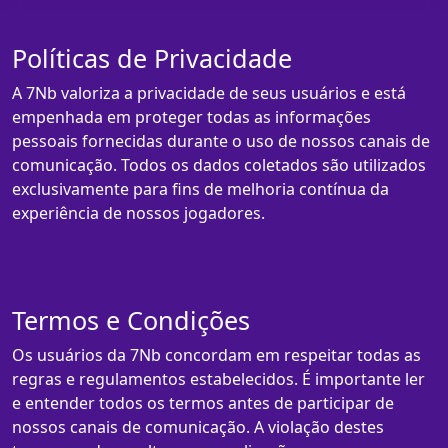
Políticas de Privacidade
A 7Nb valoriza a privacidade de seus usuários e está
empenhada em proteger todas as informações
pessoais fornecidas durante o uso de nossos canais de
comunicação. Todos os dados coletados são utilizados
exclusivamente para fins de melhoria contínua da
experiência de nossos jogadores.
Termos e Condições
Os usuários da 7Nb concordam em respeitar todas as
regras e regulamentos estabelecidos. É importante ler
e entender todos os termos antes de participar de
nossos canais de comunicação. A violação destes