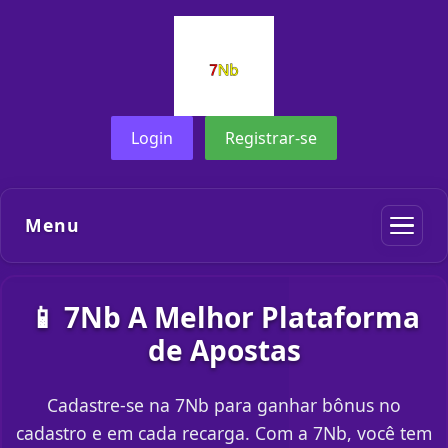
Login
Registrar-se
Menu
📱 7Nb A Melhor Plataforma
de Apostas
Cadastre-se na 7Nb para ganhar bônus no
cadastro e em cada recarga. Com a 7Nb, você tem