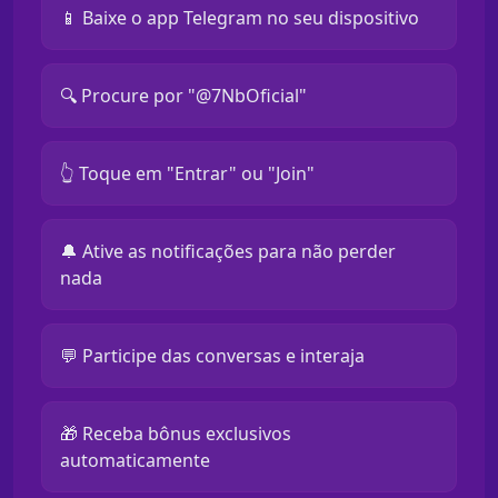
📱 Baixe o app Telegram no seu dispositivo
🔍 Procure por "@7NbOficial"
👆 Toque em "Entrar" ou "Join"
🔔 Ative as notificações para não perder
nada
💬 Participe das conversas e interaja
🎁 Receba bônus exclusivos
automaticamente