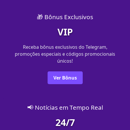
🎁 Bônus Exclusivos
VIP
Receba bônus exclusivos do Telegram,
promoções especiais e códigos promocionais
únicos!
Ver Bônus
📢 Notícias em Tempo Real
24/7