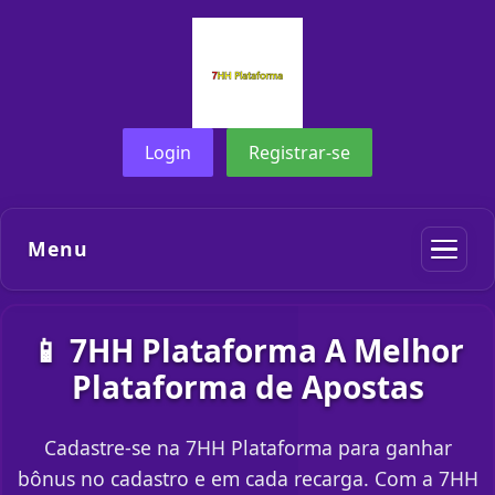
Login
Registrar-se
Menu
📱 7HH Plataforma A Melhor
Plataforma de Apostas
Cadastre-se na 7HH Plataforma para ganhar
bônus no cadastro e em cada recarga. Com a 7HH