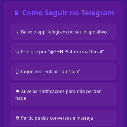
📱 Como Seguir no Telegram
📱 Baixe o app Telegram no seu dispositivo
🔍 Procure por "@7HH PlataformaOficial"
👆 Toque em "Entrar" ou "Join"
🔔 Ative as notificações para não perder
nada
💬 Participe das conversas e interaja