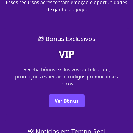
Esses recursos acrescentam emoção e oportunidades
de ganho ao jogo.
🎁 Bônus Exclusivos
VIP
Receba bônus exclusivos do Telegram,
promoções especiais e códigos promocionais
únicos!
Ver Bônus
📢 Notícias em Tempo Real