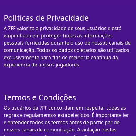
Políticas de Privacidade
A 7FF valoriza a privacidade de seus usuários e está
empenhada em proteger todas as informações
pessoais fornecidas durante o uso de nossos canais de
comunicação. Todos os dados coletados são utilizados
exclusivamente para fins de melhoria contínua da
experiência de nossos jogadores.
Termos e Condições
Os usuários da 7FF concordam em respeitar todas as
regras e regulamentos estabelecidos. É importante ler
e entender todos os termos antes de participar de
nossos canais de comunicação. A violação destes