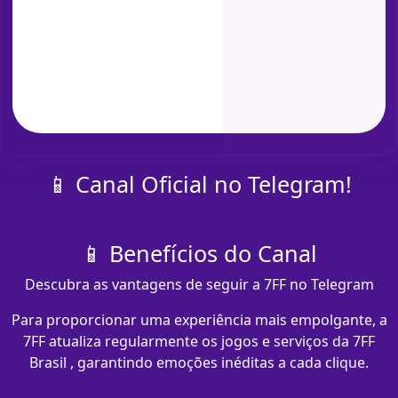
📱 Canal Oficial no Telegram!
📱 Benefícios do Canal
Descubra as vantagens de seguir a 7FF no Telegram
Para proporcionar uma experiência mais empolgante, a
7FF atualiza regularmente os jogos e serviços da 7FF
Brasil , garantindo emoções inéditas a cada clique.