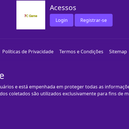
Acessos
Login
Registrar-se
Políticas de Privacidade
Termos e Condições
Sitemap
de
usuários e está empenhada em proteger todas as informaçõe
os coletados são utilizados exclusivamente para fins de m