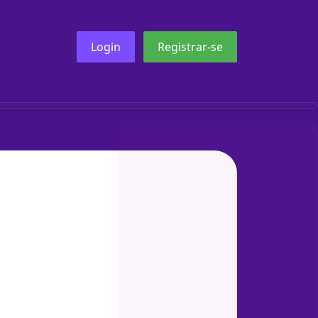
Login
Registrar-se