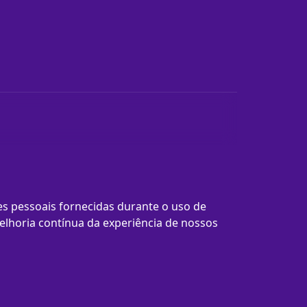
s pessoais fornecidas durante o uso de
elhoria contínua da experiência de nossos