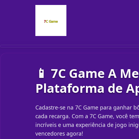
📱 7C Game A Me
Plataforma de A
Cadastre-se na 7C Game para ganhar b
cada recarga. Com a 7C Game, você te
incríveis e uma experiência de jogo inig
vencedores agora!