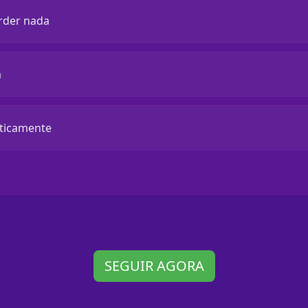
erder nada
a
aticamente
SEGUIR AGORA