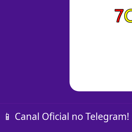
📱 Canal Oficial no Telegram!