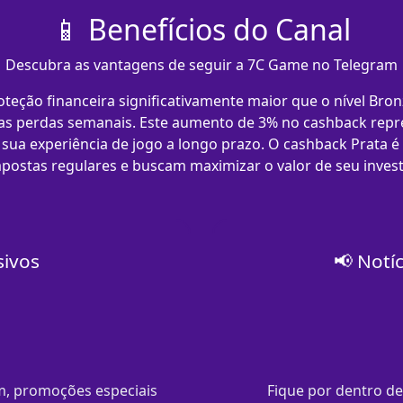
📱 Benefícios do Canal
Descubra as vantagens de seguir a 7C Game no Telegram
teção financeira significativamente maior que o nível Bro
s perdas semanais. Este aumento de 3% no cashback repres
 sua experiência de jogo a longo prazo. O cashback Prata 
postas regulares e buscam maximizar o valor de seu inves
sivos
📢 Notí
m, promoções especiais
Fique por dentro d