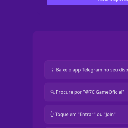
📱 Baixe o app Telegram no seu disp
🔍 Procure por "@7C GameOficial"
👆 Toque em "Entrar" ou "Join"