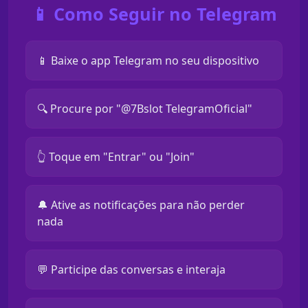
📱 Como Seguir no Telegram
📱 Baixe o app Telegram no seu dispositivo
🔍 Procure por "@7Bslot TelegramOficial"
👆 Toque em "Entrar" ou "Join"
🔔 Ative as notificações para não perder
nada
💬 Participe das conversas e interaja