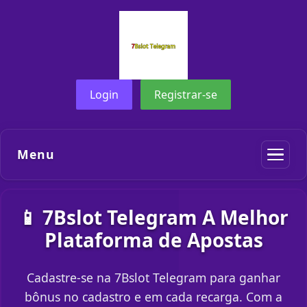
Login
Registrar-se
Menu
📱 7Bslot Telegram A Melhor
Plataforma de Apostas
Cadastre-se na 7Bslot Telegram para ganhar
bônus no cadastro e em cada recarga. Com a