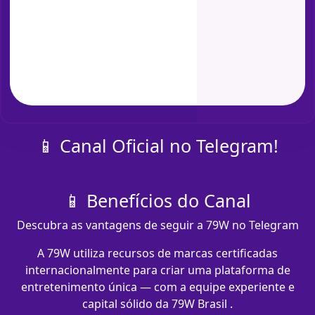
📱 Canal Oficial no Telegram!
📱 Benefícios do Canal
Descubra as vantagens de seguir a 79W no Telegram
A 79W utiliza recursos de marcas certificadas
internacionalmente para criar uma plataforma de
entretenimento única — com a equipe experiente e
capital sólido da 79W Brasil .