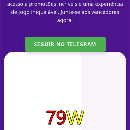
acesso a promoções incríveis e uma experiência
de jogo inigualável. Junte-se aos vencedores
agora!
SEGUIR NO TELEGRAM