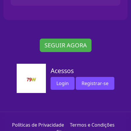
SEGUIR AGORA
Acessos
Login
Registrar-se
Políticas de Privacidade
Termos e Condições