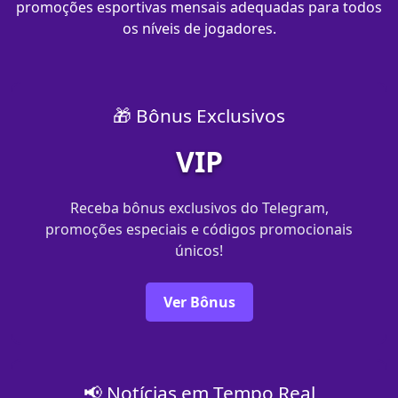
promoções esportivas mensais adequadas para todos
os níveis de jogadores.
🎁 Bônus Exclusivos
VIP
Receba bônus exclusivos do Telegram,
promoções especiais e códigos promocionais
únicos!
Ver Bônus
📢 Notícias em Tempo Real