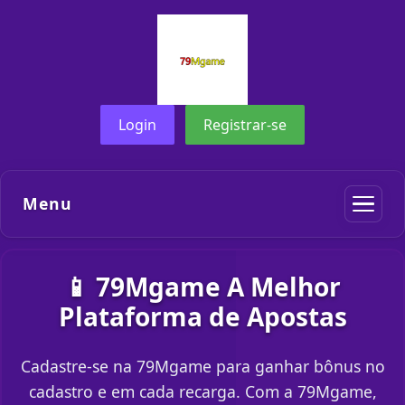
Login
Registrar-se
Menu
📱 79Mgame A Melhor
Plataforma de Apostas
Cadastre-se na 79Mgame para ganhar bônus no
cadastro e em cada recarga. Com a 79Mgame,