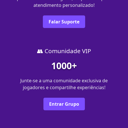
atendimento personalizado!
Falar Suporte
👥 Comunidade VIP
1000+
Junte-se a uma comunidade exclusiva de
jogadores e compartilhe experiências!
Entrar Grupo