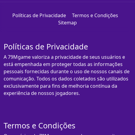
Políticas de Privacidade
Termos e Condições
Sitemap
Políticas de Privacidade
A 79Mgame valoriza a privacidade de seus usuários e
está empenhada em proteger todas as informações
pessoais fornecidas durante o uso de nossos canais de
comunicação. Todos os dados coletados são utilizados
exclusivamente para fins de melhoria contínua da
experiência de nossos jogadores.
Termos e Condições