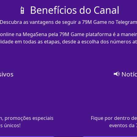
📱 Benefícios do Canal
Descubra as vantagens de seguir a 79M Game no Telegra
r online na MegaSena pela 79M Game plataforma é a maneira
lidade em todas as etapas, desde a escolha dos números a
sivos
📢 Notí
m, promoções especiais
Fique por dentro d
s únicos!
eventos da