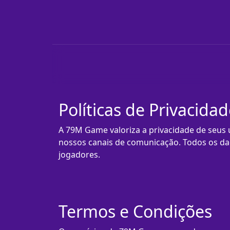
Políticas de Privacida
A 79M Game valoriza a privacidade de seus
nossos canais de comunicação. Todos os dad
jogadores.
Termos e Condições