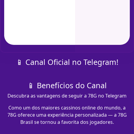
📱 Canal Oficial no Telegram!
📱 Benefícios do Canal
Descubra as vantagens de seguir a 78G no Telegram
Como um dos maiores cassinos online do mundo, a
78G oferece uma experiência personalizada — a 78G
Brasil se tornou a favorita dos jogadores.