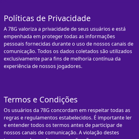
Políticas de Privacidade
A 78G valoriza a privacidade de seus usuários e está
empenhada em proteger todas as informações
pessoais fornecidas durante o uso de nossos canais de
comunicação. Todos os dados coletados são utilizados
exclusivamente para fins de melhoria contínua da
experiência de nossos jogadores.
Termos e Condições
Os usuários da 78G concordam em respeitar todas as
regras e regulamentos estabelecidos. É importante ler
e entender todos os termos antes de participar de
nossos canais de comunicação. A violação destes