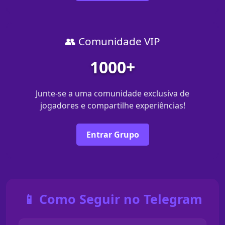
👥 Comunidade VIP
1000+
Junte-se a uma comunidade exclusiva de
jogadores e compartilhe experiências!
Entrar Grupo
📱 Como Seguir no Telegram