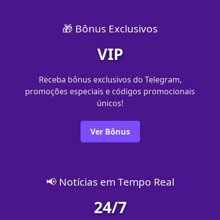
🎁 Bônus Exclusivos
VIP
Receba bônus exclusivos do Telegram,
promoções especiais e códigos promocionais
únicos!
Ver Bônus
📢 Notícias em Tempo Real
24/7