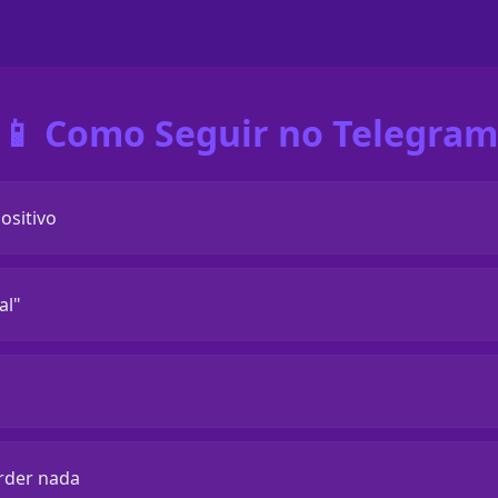
📱 Como Seguir no Telegram
ositivo
al"
erder nada