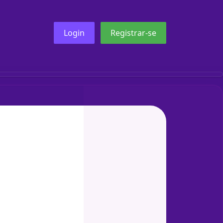
Login
Registrar-se