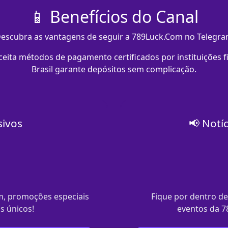
📱 Benefícios do Canal
escubra as vantagens de seguir a 789Luck.Com no Telegr
eita métodos de pagamento certificados por instituições 
Brasil garante depósitos sem complicação.
sivos
📢 Notí
m, promoções especiais
Fique por dentro d
s únicos!
eventos da 7