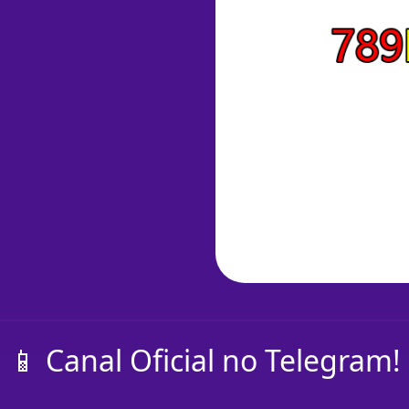
📱 Canal Oficial no Telegram!