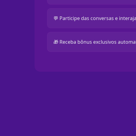
💬 Participe das conversas e interaj
🎁 Receba bônus exclusivos autom