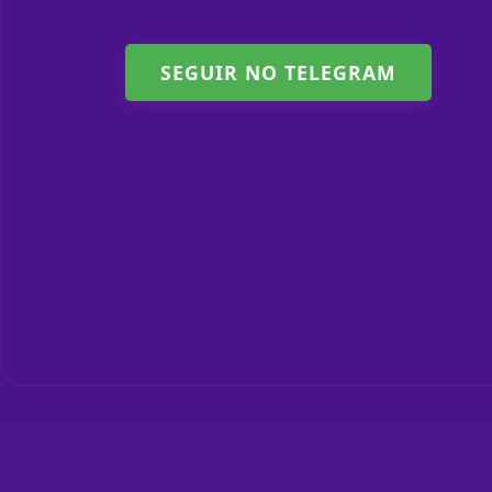
SEGUIR NO TELEGRAM