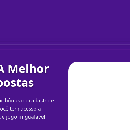
A Melhor
postas
r bônus no cadastro e
ocê tem acesso a
e jogo inigualável.