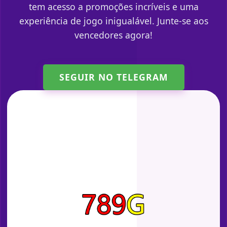
tem acesso a promoções incríveis e uma
experiência de jogo inigualável. Junte-se aos
vencedores agora!
SEGUIR NO TELEGRAM