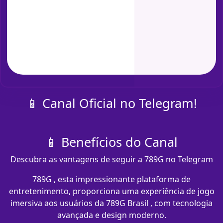
📱 Canal Oficial no Telegram!
📱 Benefícios do Canal
Descubra as vantagens de seguir a 789G no Telegram
789G , esta impressionante plataforma de
entretenimento, proporciona uma experiência de jogo
imersiva aos usuários da 789G Brasil , com tecnologia
avançada e design moderno.