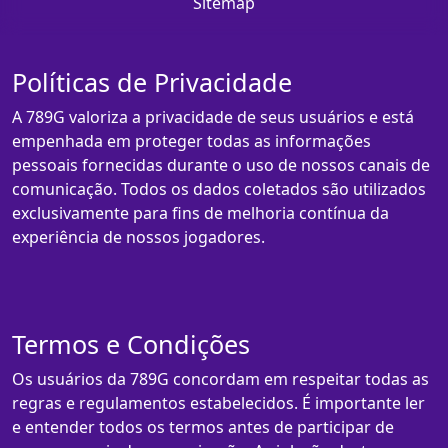
Sitemap
Políticas de Privacidade
A 789G valoriza a privacidade de seus usuários e está
empenhada em proteger todas as informações
pessoais fornecidas durante o uso de nossos canais de
comunicação. Todos os dados coletados são utilizados
exclusivamente para fins de melhoria contínua da
experiência de nossos jogadores.
Termos e Condições
Os usuários da 789G concordam em respeitar todas as
regras e regulamentos estabelecidos. É importante ler
e entender todos os termos antes de participar de