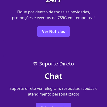
Fique por dentro de todas as novidades,
promoções e eventos da 789G em tempo real!
Ver Notícias
💬 Suporte Direto
Chat
Suporte direto via Telegram, respostas rápidas e
atendimento personalizado!