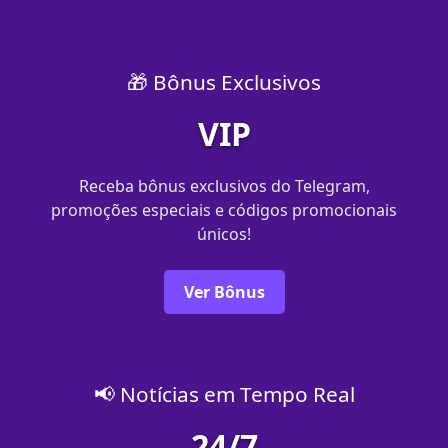
🎁 Bônus Exclusivos
VIP
Receba bônus exclusivos do Telegram,
promoções especiais e códigos promocionais
únicos!
Ver Bônus
📢 Notícias em Tempo Real
24/7