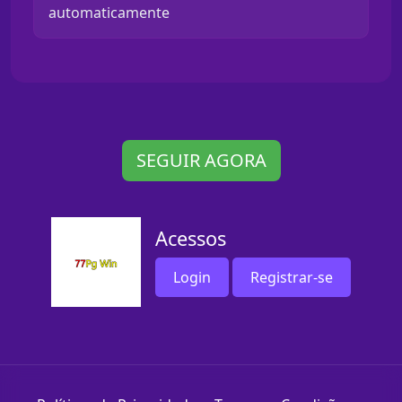
automaticamente
SEGUIR AGORA
Acessos
Login
Registrar-se