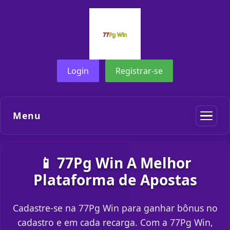
Login
Registrar-se
Menu
📱 77Pg Win A Melhor
Plataforma de Apostas
Cadastre-se na 77Pg Win para ganhar bônus no
cadastro e em cada recarga. Com a 77Pg Win,