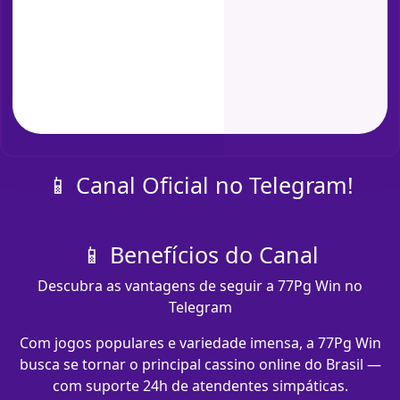
📱 Canal Oficial no Telegram!
📱 Benefícios do Canal
Descubra as vantagens de seguir a 77Pg Win no
Telegram
Com jogos populares e variedade imensa, a 77Pg Win
busca se tornar o principal cassino online do Brasil —
com suporte 24h de atendentes simpáticas.