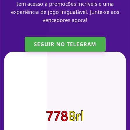
tem acesso a promoções incríveis e uma
experiência de jogo inigualável. Junte-se aos
vencedores agora!
SEGUIR NO TELEGRAM