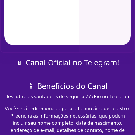
📱 Canal Oficial no Telegram!
📱 Benefícios do Canal
Descubra as vantagens de seguir a 777Rio no Telegram
Você será redirecionado para o formulário de registro.
Preencha as informações necessárias, que podem
incluir seu nome completo, data de nascimento,
endereço de e-mail, detalhes de contato, nome de