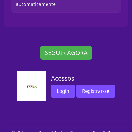
automaticamente
SEGUIR AGORA
Acessos
Login
Registrar-se