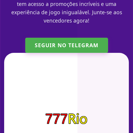
tem acesso a promoções incríveis e uma
experiência de jogo inigualável. Junte-se aos
vencedores agora!
SEGUIR NO TELEGRAM