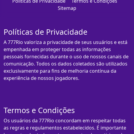
Políticas de Privacidade
Termos e Condições
Sitemap
Políticas de Privacidade
A 777Rio valoriza a privacidade de seus usuários e está
empenhada em proteger todas as informações
pessoais fornecidas durante o uso de nossos canais de
comunicação. Todos os dados coletados são utilizados
exclusivamente para fins de melhoria contínua da
experiência de nossos jogadores.
Termos e Condições
Os usuários da 777Rio concordam em respeitar todas
as regras e regulamentos estabelecidos. É importante