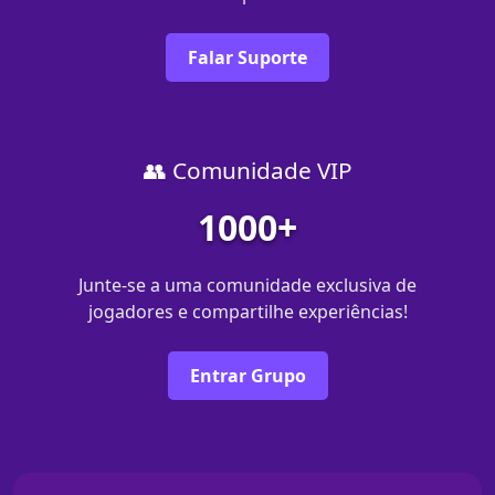
Falar Suporte
👥 Comunidade VIP
1000+
Junte-se a uma comunidade exclusiva de
jogadores e compartilhe experiências!
Entrar Grupo