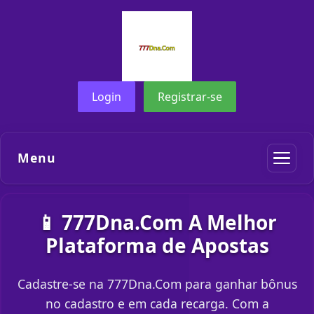
Login
Registrar-se
Menu
📱 777Dna.Com A Melhor
Plataforma de Apostas
Cadastre-se na 777Dna.Com para ganhar bônus
no cadastro e em cada recarga. Com a