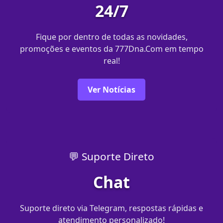
24/7
Fique por dentro de todas as novidades,
promoções e eventos da 777Dna.Com em tempo
real!
Ver Notícias
💬 Suporte Direto
Chat
Suporte direto via Telegram, respostas rápidas e
atendimento personalizado!