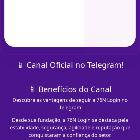
📱 Canal Oficial no Telegram!
📱 Benefícios do Canal
Descubra as vantagens de seguir a 76N Login no
Telegram
Desde sua fundação, a 76N Login se destaca pela
estabilidade, segurança, agilidade e reputação que
conquistaram a confiança do setor.