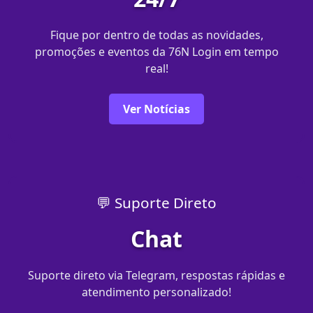
Fique por dentro de todas as novidades,
promoções e eventos da 76N Login em tempo
real!
Ver Notícias
💬 Suporte Direto
Chat
Suporte direto via Telegram, respostas rápidas e
atendimento personalizado!