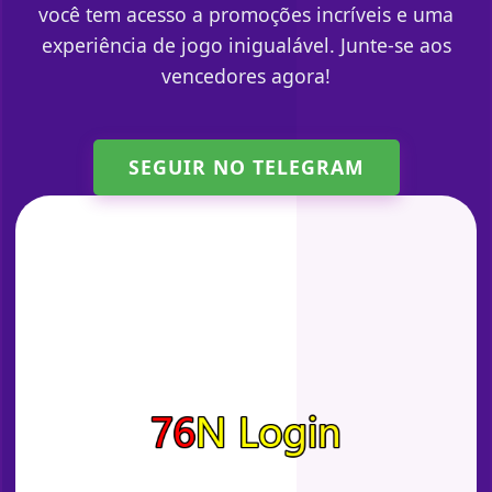
você tem acesso a promoções incríveis e uma
experiência de jogo inigualável. Junte-se aos
vencedores agora!
SEGUIR NO TELEGRAM