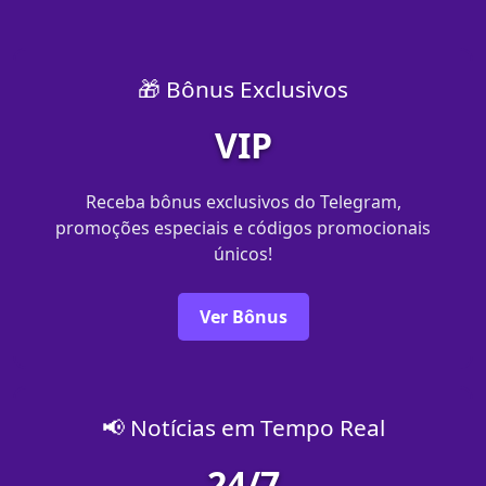
🎁 Bônus Exclusivos
VIP
Receba bônus exclusivos do Telegram,
promoções especiais e códigos promocionais
únicos!
Ver Bônus
📢 Notícias em Tempo Real
24/7