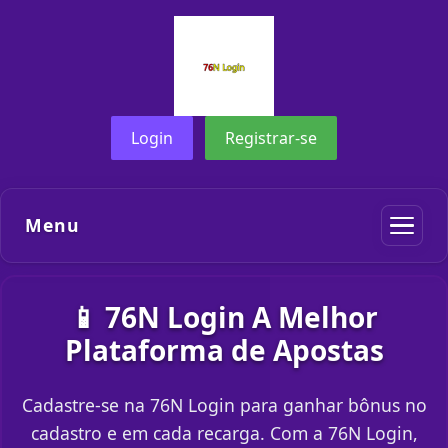
Login
Registrar-se
Menu
📱 76N Login A Melhor
Plataforma de Apostas
Cadastre-se na 76N Login para ganhar bônus no
cadastro e em cada recarga. Com a 76N Login,