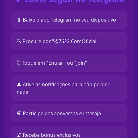
📱 Baixe o app Telegram no seu dispositivo
🔍 Procure por "@7622 ComOficial"
👆 Toque em "Entrar" ou "Join"
🔔 Ative as notificações para não perder
nada
💬 Participe das conversas e interaja
🎁 Receba bônus exclusivos