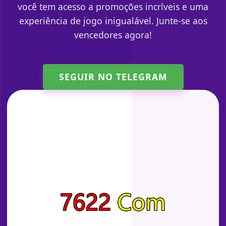
você tem acesso a promoções incríveis e uma
experiência de jogo inigualável. Junte-se aos
vencedores agora!
SEGUIR NO TELEGRAM