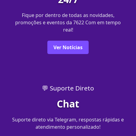
Fique por dentro de todas as novidades,
promoções e eventos da 7622 Com em tempo
real!
Ver Notícias
💬 Suporte Direto
Chat
Suporte direto via Telegram, respostas rápidas e
atendimento personalizado!