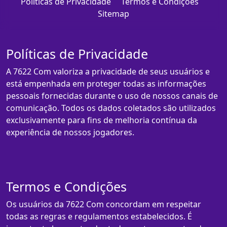
Políticas de Privacidade
Termos e Condições
Sitemap
Políticas de Privacidade
A 7622 Com valoriza a privacidade de seus usuários e
está empenhada em proteger todas as informações
pessoais fornecidas durante o uso de nossos canais de
comunicação. Todos os dados coletados são utilizados
exclusivamente para fins de melhoria contínua da
experiência de nossos jogadores.
Termos e Condições
Os usuários da 7622 Com concordam em respeitar
todas as regras e regulamentos estabelecidos. É