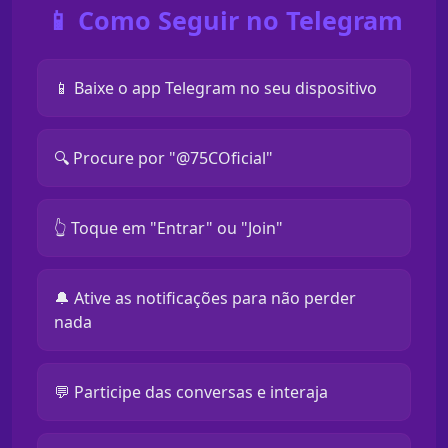
📱 Como Seguir no Telegram
📱 Baixe o app Telegram no seu dispositivo
🔍 Procure por "@75COficial"
👆 Toque em "Entrar" ou "Join"
🔔 Ative as notificações para não perder
nada
💬 Participe das conversas e interaja