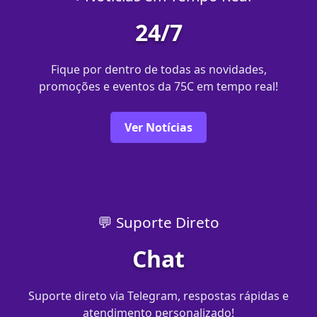
24/7
Fique por dentro de todas as novidades,
promoções e eventos da 75C em tempo real!
Ver Notícias
💬 Suporte Direto
Chat
Suporte direto via Telegram, respostas rápidas e
atendimento personalizado!