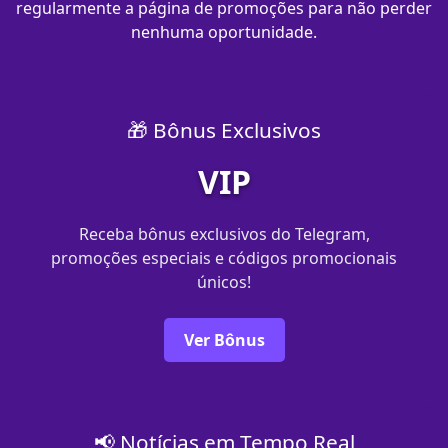
regularmente a página de promoções para não perder
nenhuma oportunidade.
🎁 Bônus Exclusivos
VIP
Receba bônus exclusivos do Telegram,
promoções especiais e códigos promocionais
únicos!
Ver Bônus
📢 Notícias em Tempo Real