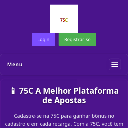
Login
Registrar-se
Menu
📱 75C A Melhor Plataforma
de Apostas
Cadastre-se na 75C para ganhar bônus no
cadastro e em cada recarga. Com a 75C, você tem