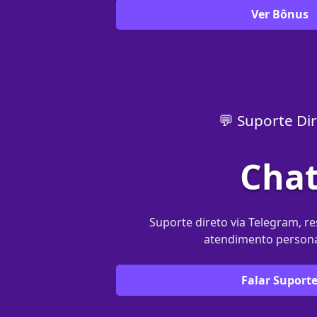
Ver Bônus
💬 Suporte Di
Cha
Suporte direto via Telegram, r
atendimento persona
Falar Suport