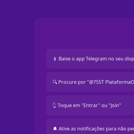
📱 Baixe o app Telegram no seu disp
🔍 Procure por "@755T PlataformaOf
👆 Toque em "Entrar" ou "Join"
🔔 Ative as notificações para não p