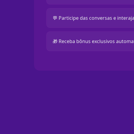
💬 Participe das conversas e interaj
🎁 Receba bônus exclusivos autom