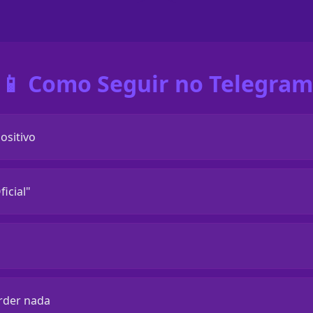
📱 Como Seguir no Telegram
ositivo
icial"
erder nada