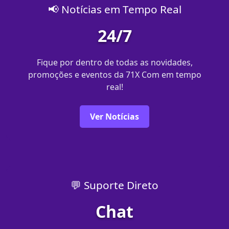
📢 Notícias em Tempo Real
24/7
Fique por dentro de todas as novidades,
promoções e eventos da 71X Com em tempo
real!
Ver Notícias
💬 Suporte Direto
Chat