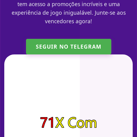
tem acesso a promoções incríveis e uma
experiência de jogo inigualável. Junte-se aos
vencedores agora!
SEGUIR NO TELEGRAM