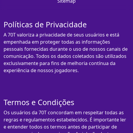
Sitemap
Políticas de Privacidade
A 70T valoriza a privacidade de seus usuários e está
empenhada em proteger todas as informações
pessoais fornecidas durante o uso de nossos canais de
comunicação. Todos os dados coletados são utilizados
exclusivamente para fins de melhoria contínua da
experiência de nossos jogadores.
Termos e Condições
Os usuários da 70T concordam em respeitar todas as
regras e regulamentos estabelecidos. É importante ler
e entender todos os termos antes de participar de