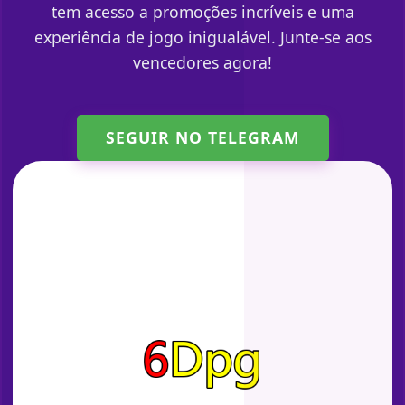
tem acesso a promoções incríveis e uma
experiência de jogo inigualável. Junte-se aos
vencedores agora!
SEGUIR NO TELEGRAM