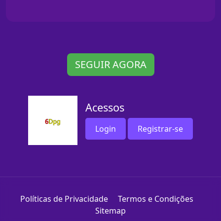
SEGUIR AGORA
Acessos
Login
Registrar-se
Políticas de Privacidade
Termos e Condições
Sitemap