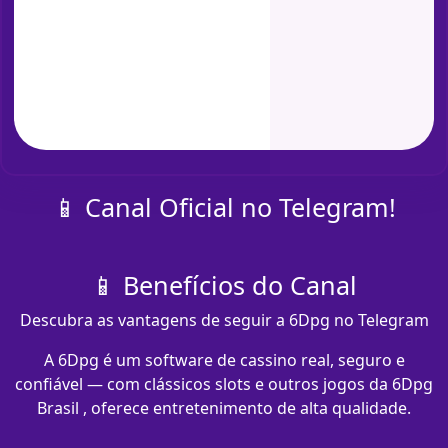
📱 Canal Oficial no Telegram!
📱 Benefícios do Canal
Descubra as vantagens de seguir a 6Dpg no Telegram
A 6Dpg é um software de cassino real, seguro e
confiável — com clássicos slots e outros jogos da 6Dpg
Brasil , oferece entretenimento de alta qualidade.