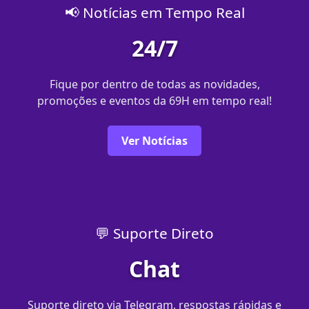
📢 Notícias em Tempo Real
24/7
Fique por dentro de todas as novidades,
promoções e eventos da 69H em tempo real!
Ver Notícias
💬 Suporte Direto
Chat
Suporte direto via Telegram, respostas rápidas e