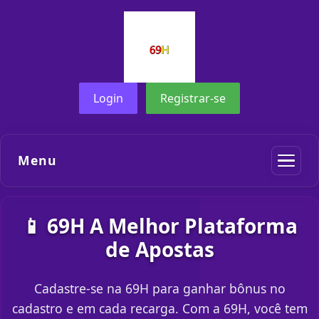
Login
Registrar-se
Menu
📱 69H A Melhor Plataforma
de Apostas
Cadastre-se na 69H para ganhar bônus no
cadastro e em cada recarga. Com a 69H, você tem