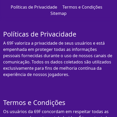
Políticas de Privacidade
Termos e Condições
Sitemap
Políticas de Privacidade
A 69F valoriza a privacidade de seus usuários e está
empenhada em proteger todas as informações
pessoais fornecidas durante o uso de nossos canais de
comunicação. Todos os dados coletados são utilizados
exclusivamente para fins de melhoria contínua da
experiência de nossos jogadores.
Termos e Condições
Os usuários da 69F concordam em respeitar todas as