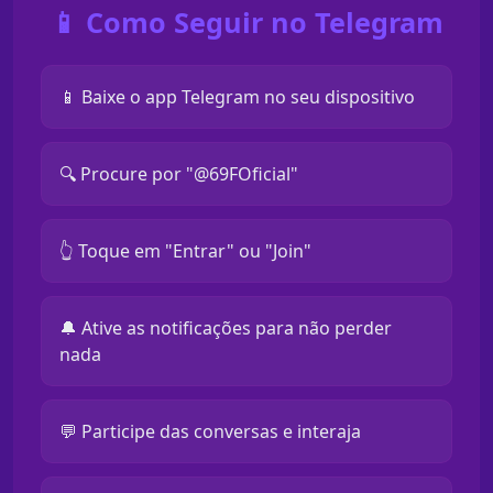
📱 Como Seguir no Telegram
📱 Baixe o app Telegram no seu dispositivo
🔍 Procure por "@69FOficial"
👆 Toque em "Entrar" ou "Join"
🔔 Ative as notificações para não perder
nada
💬 Participe das conversas e interaja