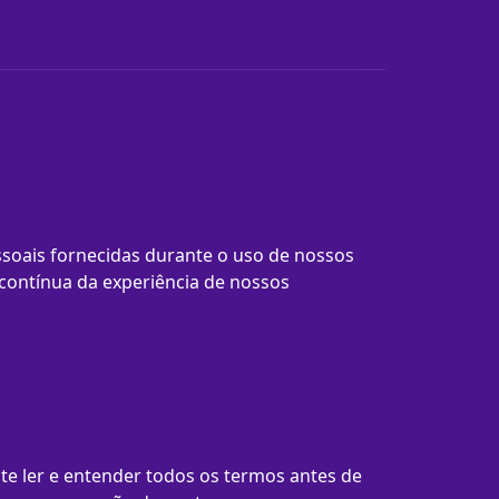
ssoais fornecidas durante o uso de nossos
 contínua da experiência de nossos
te ler e entender todos os termos antes de