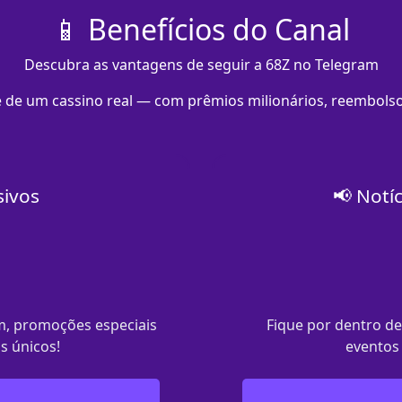
📱 Benefícios do Canal
Descubra as vantagens de seguir a 68Z no Telegram
e de um cassino real — com prêmios milionários, reembolso
sivos
📢 Notí
m, promoções especiais
Fique por dentro d
s únicos!
eventos