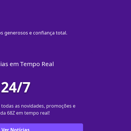
s generosos e confiança total.
cias em Tempo Real
24/7
e todas as novidades, promoções e
 da 68Z em tempo real!
Ver Notícias