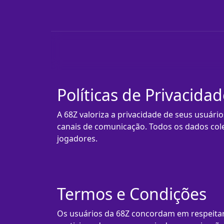
Políticas de Privacida
A 68Z valoriza a privacidade de seus usuár
canais de comunicação. Todos os dados cole
jogadores.
Termos e Condições
Os usuários da 68Z concordam em respeitar 