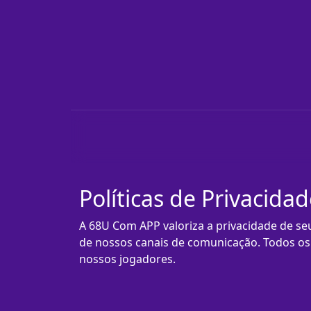
Políticas de Privacida
A 68U Com APP valoriza a privacidade de s
de nossos canais de comunicação. Todos os 
nossos jogadores.