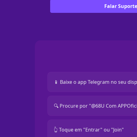
Falar Suport
📱 Baixe o app Telegram no seu disp
🔍 Procure por "@68U Com APPOfici
👆 Toque em "Entrar" ou "Join"