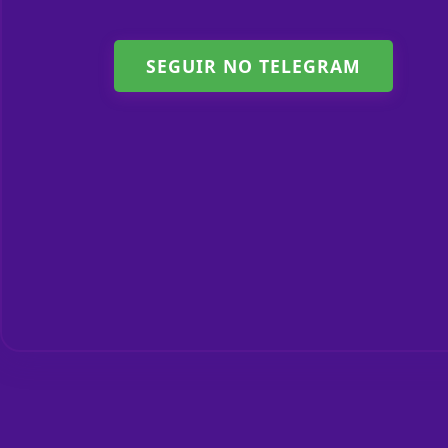
SEGUIR NO TELEGRAM