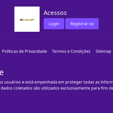
Acessos
Login
Registrar-se
Políticas de Privacidade
Termos e Condições
Sitemap
de
eus usuários e está empenhada em proteger todas as infor
dados coletados são utilizados exclusivamente para fins d