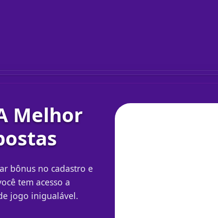
A Melhor
postas
ar bônus no cadastro e
ocê tem acesso a
e jogo inigualável.