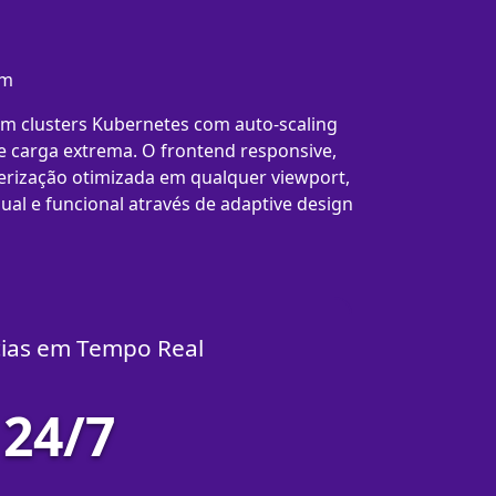
am
em clusters Kubernetes com auto-scaling
e carga extrema. O frontend responsive,
rização otimizada em qualquer viewport,
al e funcional através de adaptive design
cias em Tempo Real
24/7