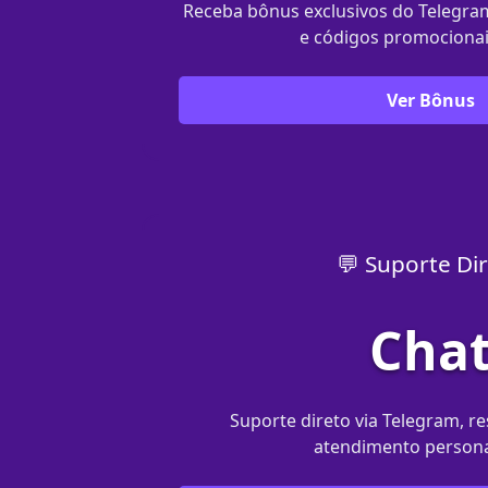
Receba bônus exclusivos do Telegra
e códigos promocionai
Ver Bônus
💬 Suporte Di
Cha
Suporte direto via Telegram, r
atendimento persona