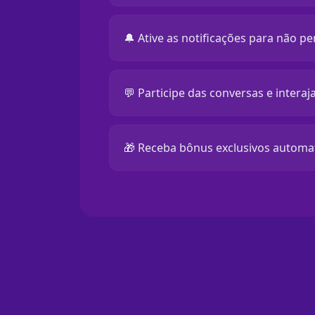
🔔 Ative as notificações para não p
💬 Participe das conversas e interaj
🎁 Receba bônus exclusivos autom