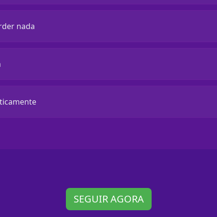
erder nada
a
aticamente
SEGUIR AGORA