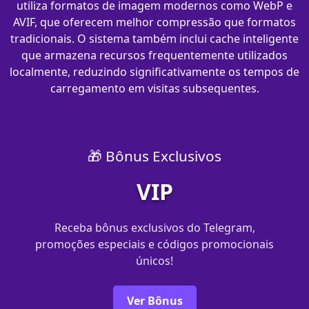
utiliza formatos de imagem modernos como WebP e
AVIF, que oferecem melhor compressão que formatos
tradicionais. O sistema também inclui cache inteligente
que armazena recursos frequentemente utilizados
localmente, reduzindo significativamente os tempos de
carregamento em visitas subsequentes.
🎁 Bônus Exclusivos
VIP
Receba bônus exclusivos do Telegram,
promoções especiais e códigos promocionais
únicos!
Ver Bônus