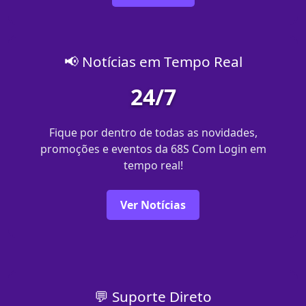
📢 Notícias em Tempo Real
24/7
Fique por dentro de todas as novidades,
promoções e eventos da 68S Com Login em
tempo real!
Ver Notícias
💬 Suporte Direto