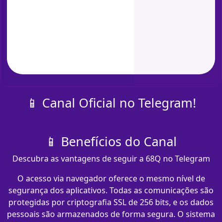
📱 Canal Oficial no Telegram!
📱 Benefícios do Canal
Descubra as vantagens de seguir a 68Q no Telegram
O acesso via navegador oferece o mesmo nível de
segurança dos aplicativos. Todas as comunicações são
protegidas por criptografia SSL de 256 bits, e os dados
pessoais são armazenados de forma segura. O sistema