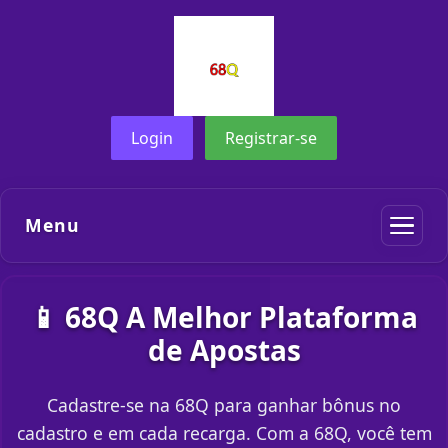
Login
Registrar-se
Menu
📱 68Q A Melhor Plataforma
de Apostas
Cadastre-se na 68Q para ganhar bônus no
cadastro e em cada recarga. Com a 68Q, você tem