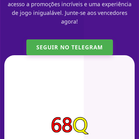
acesso a promoções incríveis e uma experiência
de jogo inigualável. Junte-se aos vencedores
agora!
SEGUIR NO TELEGRAM