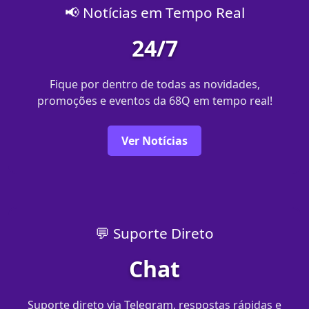
📢 Notícias em Tempo Real
24/7
Fique por dentro de todas as novidades,
promoções e eventos da 68Q em tempo real!
Ver Notícias
💬 Suporte Direto
Chat
Suporte direto via Telegram, respostas rápidas e