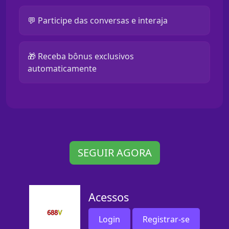
💬 Participe das conversas e interaja
🎁 Receba bônus exclusivos
automaticamente
SEGUIR AGORA
Acessos
Login
Registrar-se