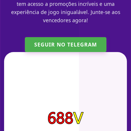
tem acesso a promoções incríveis e uma
experiência de jogo inigualável. Junte-se aos
vencedores agora!
SEGUIR NO TELEGRAM