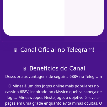
📱 Canal Oficial no Telegram!
📱 Benefícios do Canal
Descubra as vantagens de seguir a 688V no Telegram
O Mines é um dos jogos online mais populares no
cassino 688V, inspirado no clássico quebra-cabeça de
lógica Minesweeper. Neste jogo, o objetivo é revelar
peças em uma grade enquanto evita minas ocultas. O