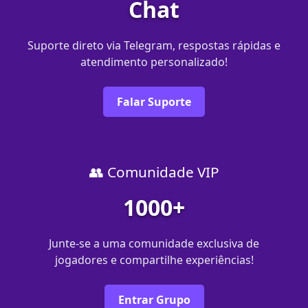
Chat
Suporte direto via Telegram, respostas rápidas e
atendimento personalizado!
Falar Suporte
👥 Comunidade VIP
1000+
Junte-se a uma comunidade exclusiva de
jogadores e compartilhe experiências!
Entrar Grupo