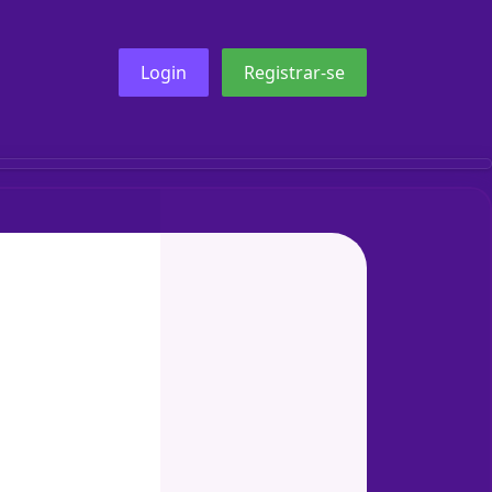
Login
Registrar-se