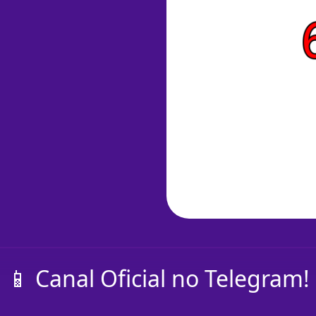
📱 Canal Oficial no Telegram!