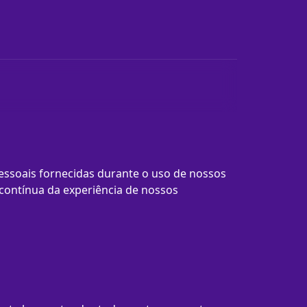
essoais fornecidas durante o uso de nossos
 contínua da experiência de nossos