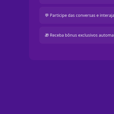
💬 Participe das conversas e interaj
🎁 Receba bônus exclusivos autom