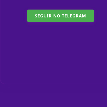
SEGUIR NO TELEGRAM