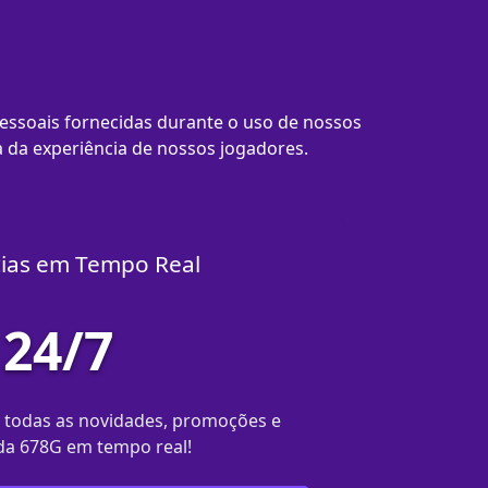
essoais fornecidas durante o uso de nossos
a da experiência de nossos jogadores.
cias em Tempo Real
24/7
e todas as novidades, promoções e
da 678G em tempo real!