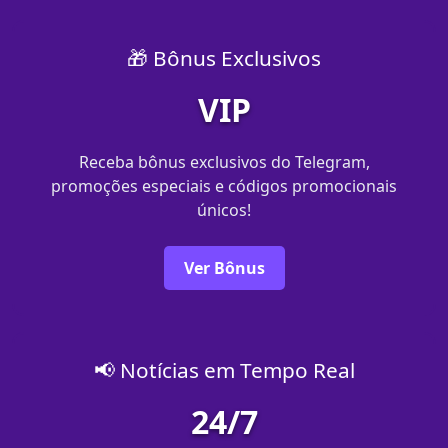
🎁 Bônus Exclusivos
VIP
Receba bônus exclusivos do Telegram,
promoções especiais e códigos promocionais
únicos!
Ver Bônus
📢 Notícias em Tempo Real
24/7