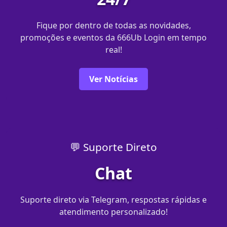
Fique por dentro de todas as novidades,
promoções e eventos da 666Ub Login em tempo
real!
Ver Notícias
💬 Suporte Direto
Chat
Suporte direto via Telegram, respostas rápidas e
atendimento personalizado!