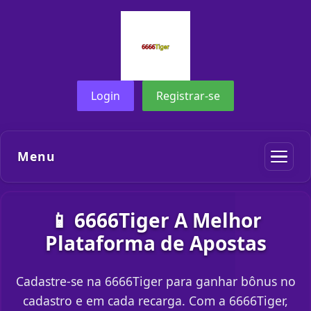
Login
Registrar-se
Menu
📱 6666Tiger A Melhor
Plataforma de Apostas
Cadastre-se na 6666Tiger para ganhar bônus no
cadastro e em cada recarga. Com a 6666Tiger,