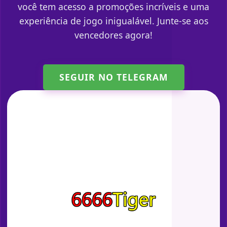
você tem acesso a promoções incríveis e uma
experiência de jogo inigualável. Junte-se aos
vencedores agora!
SEGUIR NO TELEGRAM