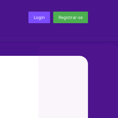
Login
Registrar-se