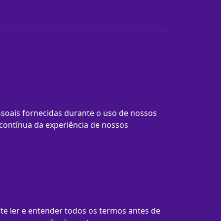
ssoais fornecidas durante o uso de nossos
 contínua da experiência de nossos
te ler e entender todos os termos antes de