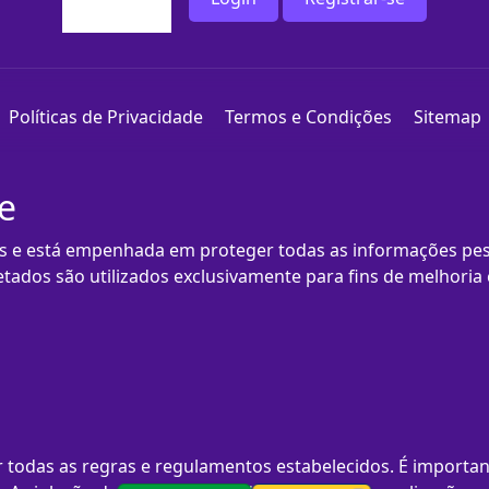
Políticas de Privacidade
Termos e Condições
Sitemap
de
ios e está empenhada em proteger todas as informações pe
tados são utilizados exclusivamente para fins de melhoria
todas as regras e regulamentos estabelecidos. É importan