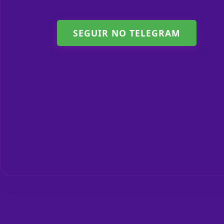
SEGUIR NO TELEGRAM