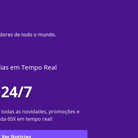
gadores de todo o mundo.
cias em Tempo Real
24/7
e todas as novidades, promoções e
 da 65X em tempo real!
Ver Notícias