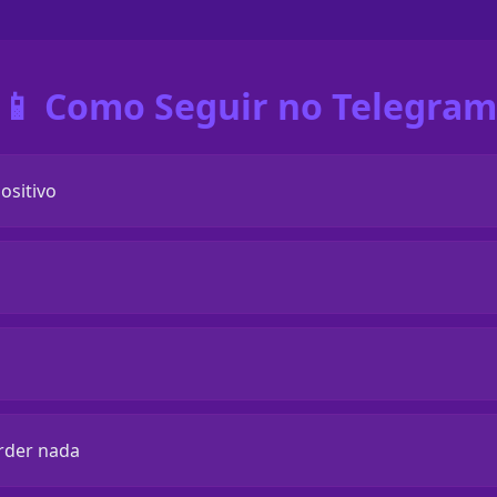
📱 Como Seguir no Telegram
ositivo
erder nada