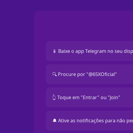
📱 Baixe o app Telegram no seu disp
🔍 Procure por "@65XOficial"
👆 Toque em "Entrar" ou "Join"
🔔 Ative as notificações para não p