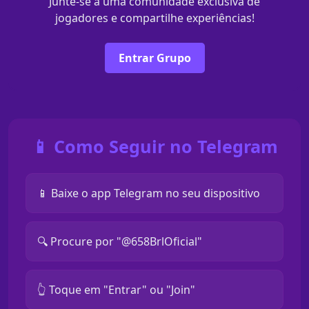
Junte-se a uma comunidade exclusiva de
jogadores e compartilhe experiências!
Entrar Grupo
📱 Como Seguir no Telegram
📱 Baixe o app Telegram no seu dispositivo
🔍 Procure por "@658BrlOficial"
👆 Toque em "Entrar" ou "Join"