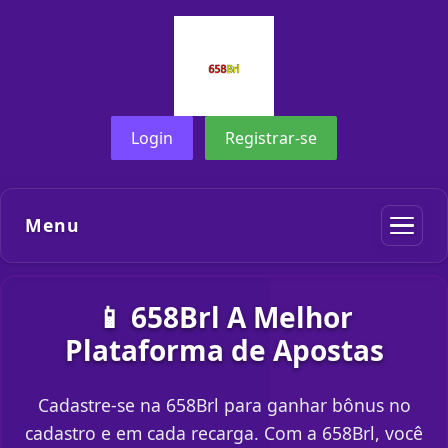
Login
Registrar-se
Menu
📱 658Brl A Melhor
Plataforma de Apostas
Cadastre-se na 658Brl para ganhar bônus no
cadastro e em cada recarga. Com a 658Brl, você