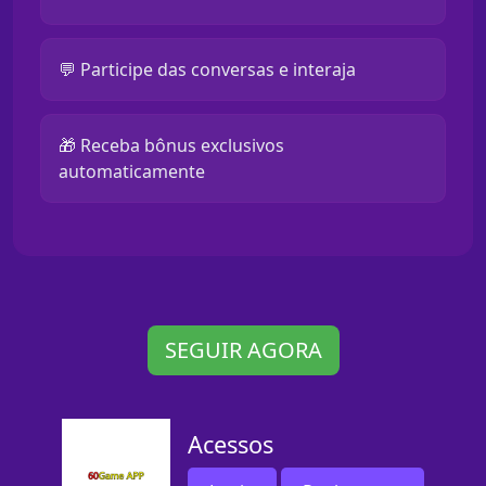
💬 Participe das conversas e interaja
🎁 Receba bônus exclusivos
automaticamente
SEGUIR AGORA
Acessos