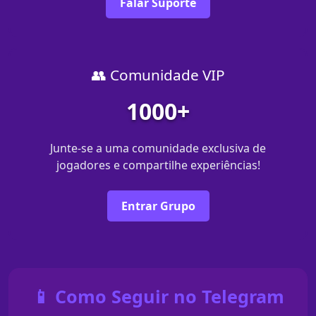
Falar Suporte
👥 Comunidade VIP
1000+
Junte-se a uma comunidade exclusiva de
jogadores e compartilhe experiências!
Entrar Grupo
📱 Como Seguir no Telegram