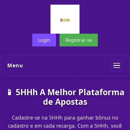
Login
Registrar-se
Menu
📱 5HHh A Melhor Plataforma
de Apostas
Cadastre-se na 5HHh para ganhar bônus no
cadastro e em cada recarga. Com a 5HHh, você