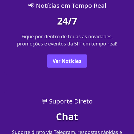
📢 Notícias em Tempo Real
24/7
Fique por dentro de todas as novidades,
promoções e eventos da 5FF em tempo real!
Ver Notícias
💬 Suporte Direto
Chat
Suporte direto via Telegram, respostas rápidas e