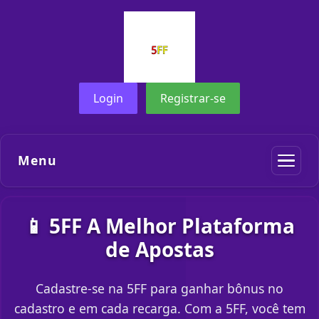
Login
Registrar-se
Menu
📱 5FF A Melhor Plataforma
de Apostas
Cadastre-se na 5FF para ganhar bônus no
cadastro e em cada recarga. Com a 5FF, você tem