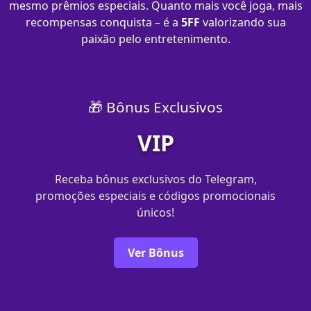
mesmo prêmios especiais. Quanto mais você joga, mais
recompensas conquista – é a
5FF
valorizando sua
paixão pelo entretenimento.
🎁 Bônus Exclusivos
VIP
Receba bônus exclusivos do Telegram,
promoções especiais e códigos promocionais
únicos!
Ver Bônus