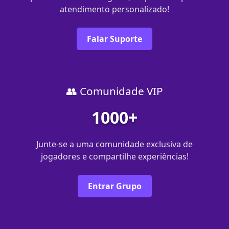
atendimento personalizado!
Falar Suporte
👥 Comunidade VIP
1000+
Junte-se a uma comunidade exclusiva de
jogadores e compartilhe experiências!
Entrar Grupo