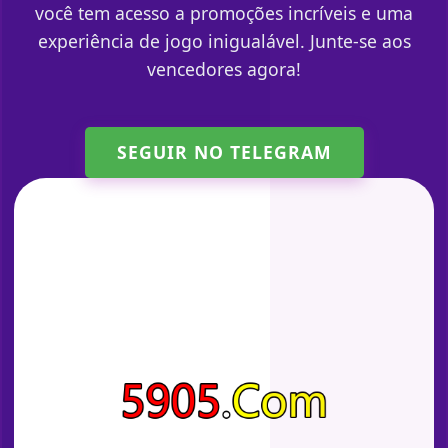
você tem acesso a promoções incríveis e uma
experiência de jogo inigualável. Junte-se aos
vencedores agora!
SEGUIR NO TELEGRAM