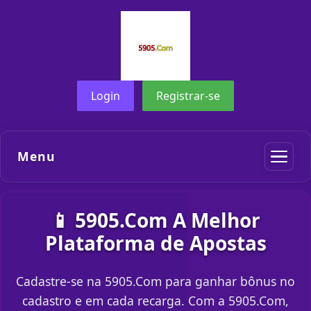
Login
Registrar-se
Menu
📱 5905.Com A Melhor
Plataforma de Apostas
Cadastre-se na 5905.Com para ganhar bônus no
cadastro e em cada recarga. Com a 5905.Com,