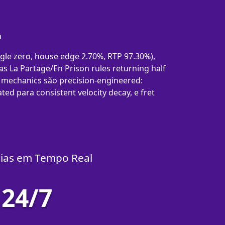
m
gle zero, house edge 2.70%, RTP 97.30%),
s La Partage/En Prison rules returning half
 mechanics são precision-engineered:
d para consistent velocity decay, e fret
cias em Tempo Real
24/7