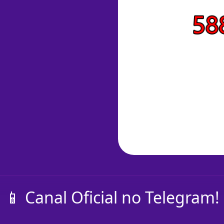
📱 Canal Oficial no Telegram!