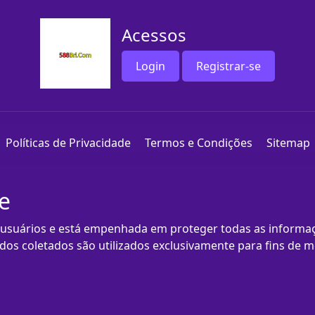
Acessos
Login
Registrar-se
Políticas de Privacidade
Termos e Condições
Sitemap
de
s usuários e está empenhada em proteger todas as informa
os coletados são utilizados exclusivamente para fins de m