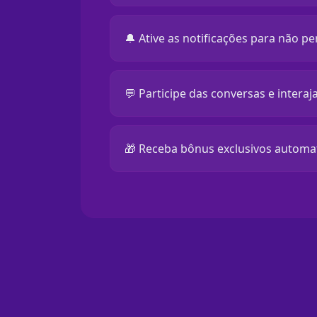
🔔 Ative as notificações para não p
💬 Participe das conversas e interaj
🎁 Receba bônus exclusivos autom