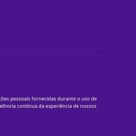
ções pessoais fornecidas durante o uso de
elhoria contínua da experiência de nossos