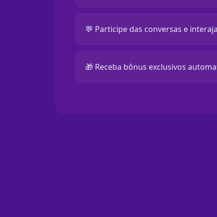
💬 Participe das conversas e interaj
🎁 Receba bônus exclusivos autom