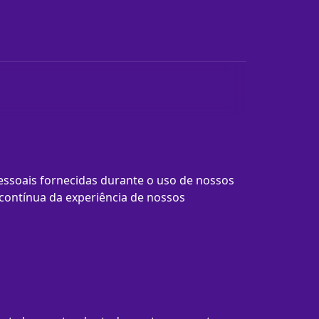
essoais fornecidas durante o uso de nossos
 contínua da experiência de nossos