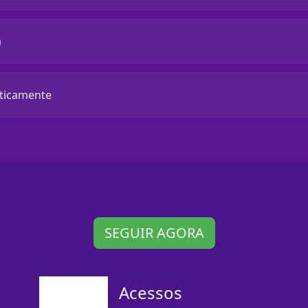
a
aticamente
SEGUIR AGORA
Acessos