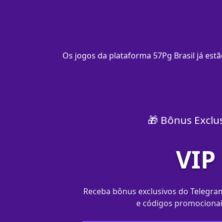
Os jogos da plataforma 57Pg Brasil já est
🎁 Bônus Exclu
VIP
Receba bônus exclusivos do Telegra
e códigos promocionai