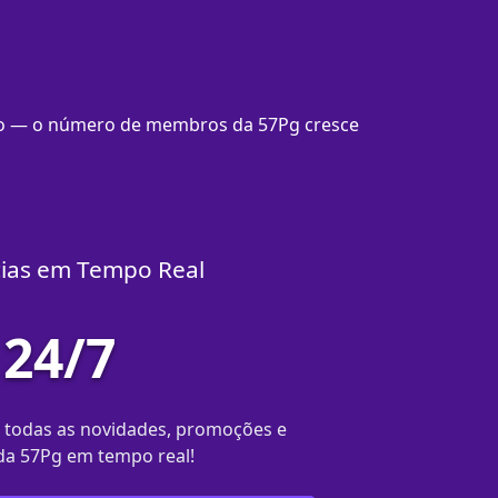
ático — o número de membros da 57Pg cresce
cias em Tempo Real
24/7
e todas as novidades, promoções e
da 57Pg em tempo real!