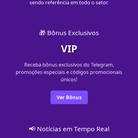
sendo referência em todo o setor.
🎁 Bônus Exclusivos
VIP
Receba bônus exclusivos do Telegram,
promoções especiais e códigos promocionais
únicos!
Ver Bônus
📢 Notícias em Tempo Real