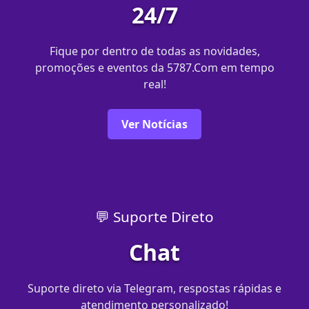
24/7
Fique por dentro de todas as novidades,
promoções e eventos da 5787.Com em tempo
real!
Ver Notícias
💬 Suporte Direto
Chat
Suporte direto via Telegram, respostas rápidas e
atendimento personalizado!