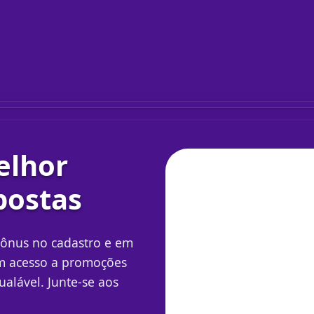
elhor
postas
bônus no cadastro e em
em acesso a promoções
ualável. Junte-se aos