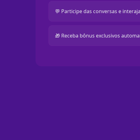
💬 Participe das conversas e interaj
🎁 Receba bônus exclusivos autom