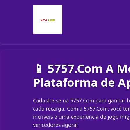
📱 5757.Com A M
Plataforma de A
Cadastre-se na 5757.Com para ganhar 
cada recarga. Com a 5757.Com, você t
incríveis e uma experiência de jogo inig
vencedores agora!