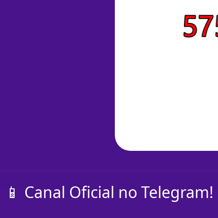
📱 Canal Oficial no Telegram!