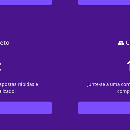
reto
👥 
t
espostas rápidas e
Junte-se a uma com
lizado!
compa
e