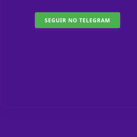
SEGUIR NO TELEGRAM