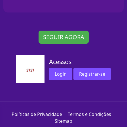
SEGUIR AGORA
Acessos
Login
Registrar-se
Políticas de Privacidade
Termos e Condições
Sitemap