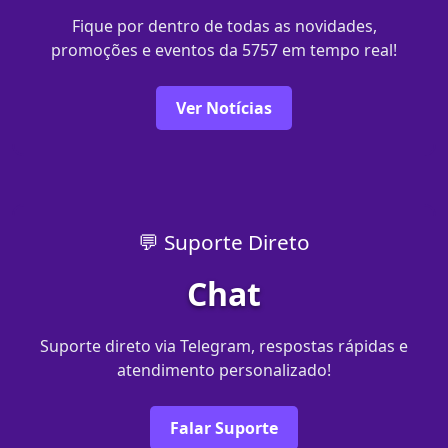
Fique por dentro de todas as novidades,
promoções e eventos da 5757 em tempo real!
Ver Notícias
💬 Suporte Direto
Chat
Suporte direto via Telegram, respostas rápidas e
atendimento personalizado!
Falar Suporte