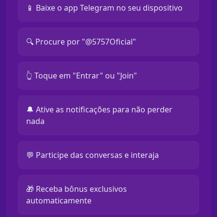
📱 Baixe o app Telegram no seu dispositivo
🔍 Procure por "@5757Oficial"
👆 Toque em "Entrar" ou "Join"
🔔 Ative as notificações para não perder
nada
💬 Participe das conversas e interaja
🎁 Receba bônus exclusivos
automaticamente