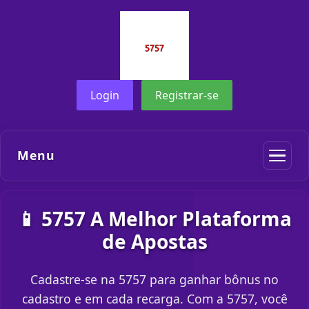
Login
Registrar-se
Menu
📱 5757 A Melhor Plataforma
de Apostas
Cadastre-se na 5757 para ganhar bônus no
cadastro e em cada recarga. Com a 5757, você