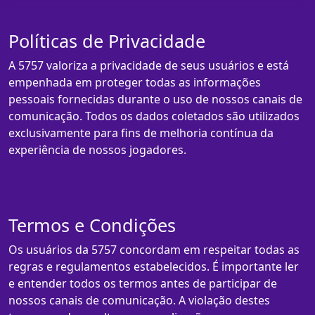
Políticas de Privacidade
A 5757 valoriza a privacidade de seus usuários e está
empenhada em proteger todas as informações
pessoais fornecidas durante o uso de nossos canais de
comunicação. Todos os dados coletados são utilizados
exclusivamente para fins de melhoria contínua da
experiência de nossos jogadores.
Termos e Condições
Os usuários da 5757 concordam em respeitar todas as
regras e regulamentos estabelecidos. É importante ler
e entender todos os termos antes de participar de
nossos canais de comunicação. A violação destes