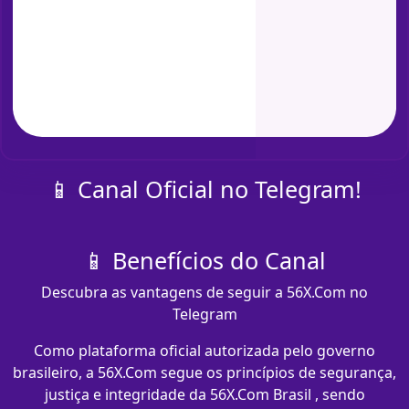
📱 Canal Oficial no Telegram!
📱 Benefícios do Canal
Descubra as vantagens de seguir a 56X.Com no
Telegram
Como plataforma oficial autorizada pelo governo
brasileiro, a 56X.Com segue os princípios de segurança,
justiça e integridade da 56X.Com Brasil , sendo