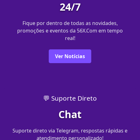
24/7
Fique por dentro de todas as novidades,
promoções e eventos da 56X.Com em tempo
real!
Ver Notícias
💬 Suporte Direto
Chat
Suporte direto via Telegram, respostas rápidas e
atendimento personalizado!