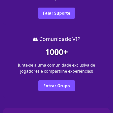
Falar Suporte
👥 Comunidade VIP
1000+
Junte-se a uma comunidade exclusiva de
jogadores e compartilhe experiências!
Entrar Grupo