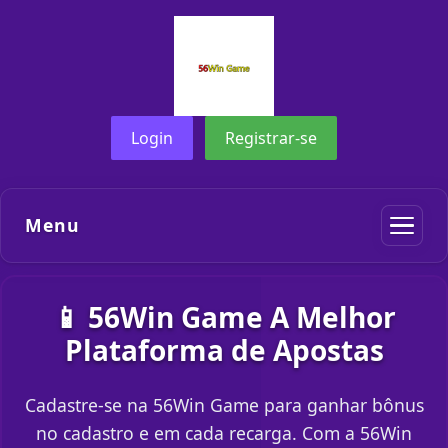
Login
Registrar-se
Menu
📱 56Win Game A Melhor
Plataforma de Apostas
Cadastre-se na 56Win Game para ganhar bônus
no cadastro e em cada recarga. Com a 56Win