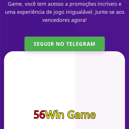
Game, você tem acesso a promoções incríveis e
uma experiência de jogo inigualável. Junte-se aos
vencedores agora!
SEGUIR NO TELEGRAM