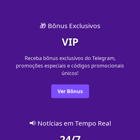
🎁 Bônus Exclusivos
VIP
Receba bônus exclusivos do Telegram,
promoções especiais e códigos promocionais
únicos!
Ver Bônus
📢 Notícias em Tempo Real
24/7