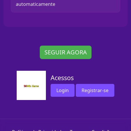
automaticamente
SEGUIR AGORA
Acessos
Login
Registrar-se