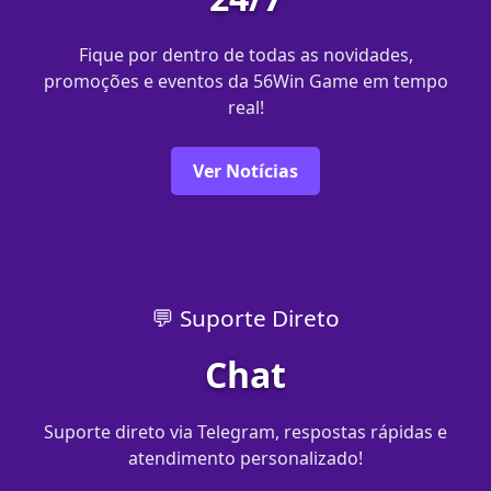
Fique por dentro de todas as novidades,
promoções e eventos da 56Win Game em tempo
real!
Ver Notícias
💬 Suporte Direto
Chat
Suporte direto via Telegram, respostas rápidas e
atendimento personalizado!